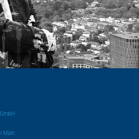
 GmbH
m Main