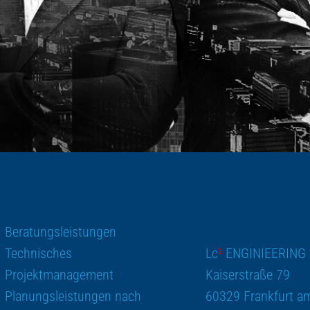
Beratungsleistungen
Technisches
Lc
²
ENGINIEERING
Projektmanagement
Kaiserstraße 79
Planungsleistungen nach
60329 Frankfurt a